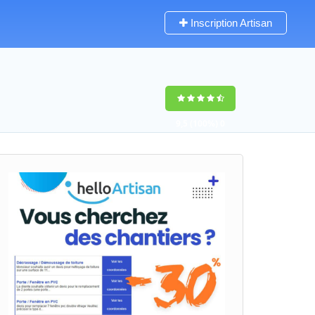
Inscription Artisan
9,5
(100%)
0
votes