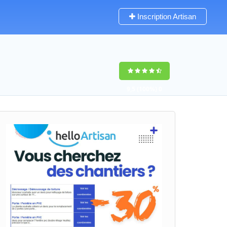
Inscription Artisan
9,5
(100%)
0
votes