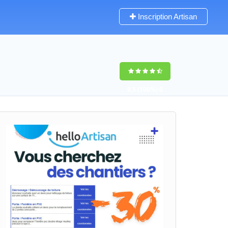
Inscription Artisan
9,5
(100%)
0
votes